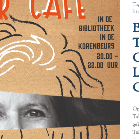
Ta
lit
Op
Tak
ge
Tak