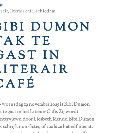
gs
erair, literair cafe, schiedam
BIBI DUMON
TAK
TE
GAST IN
LITERAIR
CAFÉ
 woensdag 19 november 2025 is Bibi Dumon
 te gast in het Literair Café. Zij wordt
ïnterviewd door Liesbeth Mende. Bibi Dumon
 schrijft non-fictie, of zoals ze het zelf
noemt: