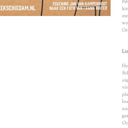
Bi
ki
ste
wo
Gri
Li
He
Sc
or
vi
pl
In
na
ge
Oo