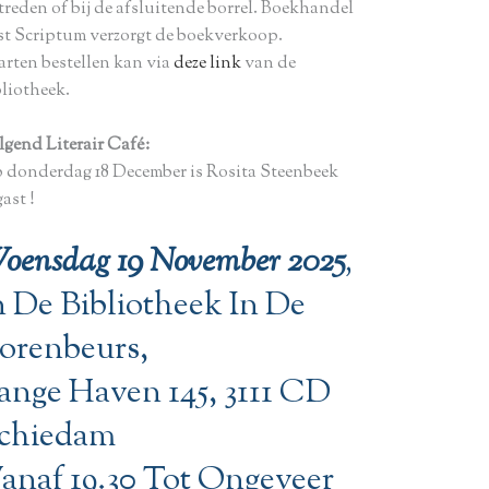
treden of bij de afsluitende borrel. Boekhandel
st Scriptum verzorgt de boekverkoop.
arten bestellen kan via
deze link
van de
bliotheek.
lgend Literair Café:
 donderdag 18 December is Rosita Steenbeek
gast !
oensdag 19 November 2025
,
n De Bibliotheek In De
orenbeurs,
ange Haven 145, 3111 CD
chiedam
anaf 19.30 Tot Ongeveer