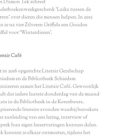
bi Dumon Tak schreef
nderboekenweekgeschenk ‘Laika tussen de
rren’ over dieren die mensen helpen. In 2012
n ze na vier Zilveren Griffels een Gouden
ffel voor ‘Winterdieren’.
terair Café
t in 2016 opgerichte Literair Gezelschap
hiedam en de Bibliotheek Schiedam
ganiseren samen het Literair Café. Gewoonlijk
ndt dat iedere laatste donderdag van de maand
aats in de Bibliotheek in de Korenbeurs.
spirerende literaire avonden waarbij bezoekers
ar aanleiding van een lezing, interview of
sprek hun eigen leeservaringen kunnen delen.
k kunnen ze elkaar ontmoeten, tijdens het