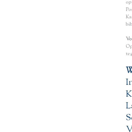
op
Po
Ka
bi
Vo
Op
te 
W
I
K
L
S
V