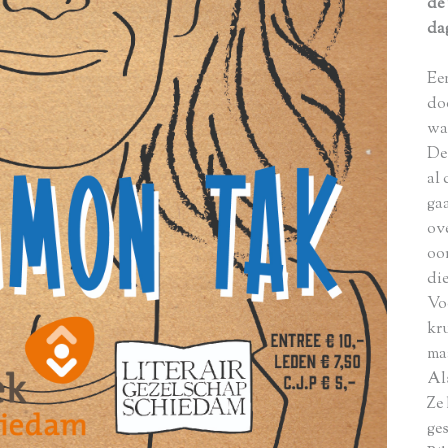
de
da
Ee
do
wa
De
al 
gaa
ov
oo
di
Vo
kr
maa
Al
Ze
ge