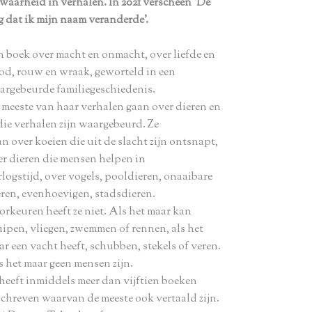
 waarheid in verhalen. In 2021 verscheen ‘De
g dat ik mijn naam veranderde’.
n boek over macht en onmacht, over liefde en
od, rouw en wraak, geworteld in een
argebeurde familiegeschiedenis.
 meeste van haar verhalen gaan over dieren en
die verhalen zijn waargebeurd. Ze
n over koeien die uit de slacht zijn ontsnapt,
er dieren die mensen helpen in
rlogstijd, over vogels, pooldieren, onaaibare
eren, evenhoevigen, stadsdieren.
orkeuren heeft ze niet. Als het maar kan
uipen, vliegen, zwemmen of rennen, als het
r een vacht heeft, schubben, stekels of veren.
s het maar geen mensen zijn.
 heeft inmiddels meer dan vijftien boeken
schreven waarvan de meeste ook vertaald zijn.