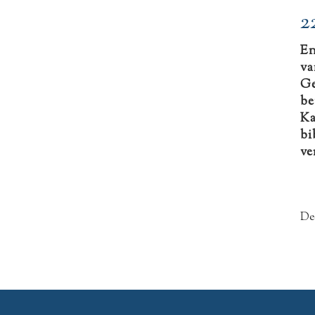
2
En
va
Ge
be
Ka
bi
ve
De