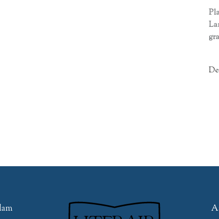
P
l
La
gra
De
edam
A