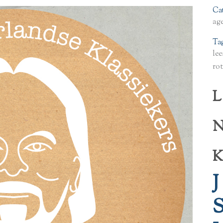
Ca
ag
Ta
lee
ro
L
K