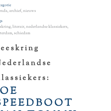
tegorie
enda, archief, nieuws
gs
skring, literair, nederlandse klassiekers,
tterdam, schiedam
eeskring
Nederlandse
lassiekers:
JOE
SPEEDBOOT