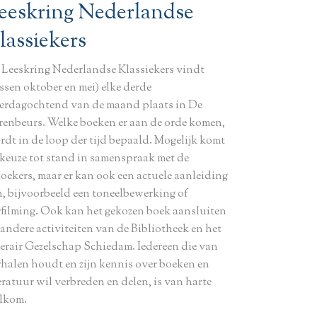
eeskring Nederlandse
lassiekers
 Leeskring Nederlandse Klassiekers vindt
ssen oktober en mei) elke derde
terdagochtend van de maand plaats in De
renbeurs. Welke boeken er aan de orde komen,
rdt in de loop der tijd bepaald. Mogelijk komt
 keuze tot stand in samenspraak met de
zoekers, maar er kan ook een actuele aanleiding
jn, bijvoorbeeld een toneelbewerking of
rfilming. Ook kan het gekozen boek aansluiten
 andere activiteiten van de Bibliotheek en het
terair Gezelschap Schiedam. Iedereen die van
rhalen houdt en zijn kennis over boeken en
eratuur wil verbreden en delen, is van harte
lkom.