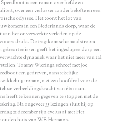
e Speedboot is een roman over liefde en
aliteit, over een verlosser zonder belofte en een
roïsche odyssee. Het toont het lot van
euwkomers in een Nederlands dorp, waar de
st van het onverwerkte verleden op de
woners drukt. De tragikomische maalstroom
n gebeurtenissen geeft het ingeslapen dorp een
verwachte dynamiek waar het niet meer van zal
rstellen. Tommy Wieringa schreef met Joe
eedboot een gedreven, aanstekelijke
twikkelingsroman, met een hoofdrol voor de
teloze verbeeldingskracht van één man.
ns heeft te kennen gegeven te stoppen met de
skring. Na ongeveer 35 lezingen sluit hij op
erdag 21 december zijn cyclus af met Het
houden huis van W.F. Hermans.