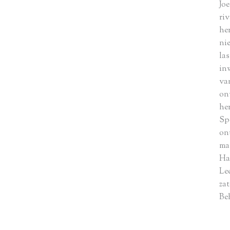
Jo
riv
he
ni
la
in
va
on
he
Sp
on
ma
Ha
Lee
zat
Be