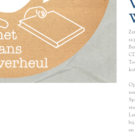
Za
12:
Be
CD
Toe
kof
Op
ne
Sp
st
Le
bij
en 