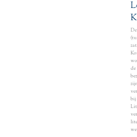
L
K
De
(tu
za
Ko
wo
de
be
zi
ve
bij
Li
ve
lit
we