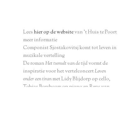
Lees
hier op de website
van ’t Huis te Poort
meer informatie
Componist Sjostakovitsj komt tot leven in
muzikale vertelling
De roman
Het tumult van de tijd
vormt de
inspiratie voor het vertelconcert
Leven
onder een tiran
met Lidy Blijdorp op cello,
Tobias Borsboom op piano en Rens van
Hoogdalem in de rol van verteller.
In 2016 verscheen de roman
The Noise of
Time
van Julian Barnes, in het Nederlands
vertaald als
Het tumult van de tijd
. Het
verhaal vertelt een episode uit het
tragische leven van de briljante Russische