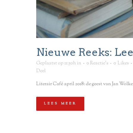
Nieuwe Reeks: Lee
Geplaatst op 11:50h
in
0 Reactie's
0
Likes
Deel
Literair Café april 2018: de geest van Jan Wolker
LEES MEER