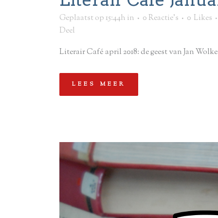
Geplaatst op 15:44h
in
0 Reactie's
0
Likes
Deel
Literair Café april 2018: de geest van Jan Wolker
LEES MEER