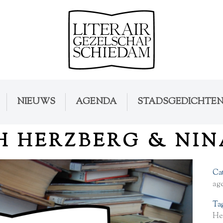
NIEUWS
AGENDA
STADSGEDICHTE
H HERZBERG & NIN
Ca
ag
Ta
Hei