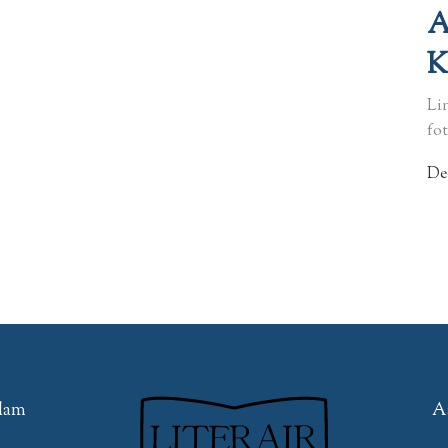
A
K
Li
fo
De
edam
A