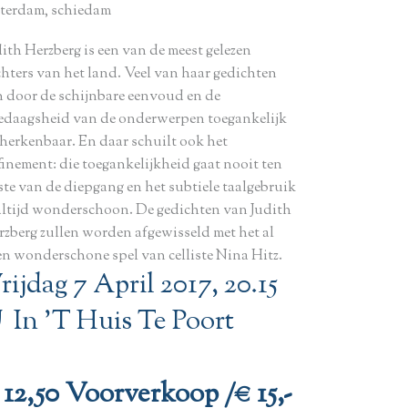
tterdam, schiedam
ith Herzberg is een van de meest gelezen
chters van het land. Veel van haar gedichten
jn door de schijnbare eenvoud en de
ledaagsheid van de onderwerpen toegan­kelijk
 herkenbaar. En daar schuilt ook het
finement: die toegankelijkheid gaat nooit ten
ste van de diepgang en het subtiele taalgebruik
 altijd wonderschoon. De gedichten van Judith
rzberg zullen worden afgewisseld met het al
en wonderschone spel van celliste Nina Hitz.
rijdag 7 April 2017, 20.15
 In ’t Huis Te Poort
 12,50 Voorverkoop /€ 15,-