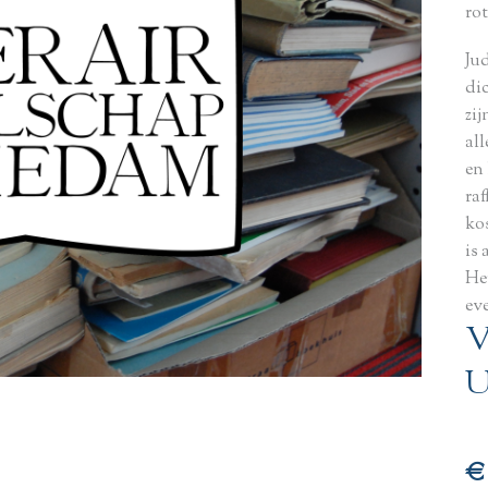
ro
Jud
di
zi
al
en
raf
ko
is
He
ev
V
U
€