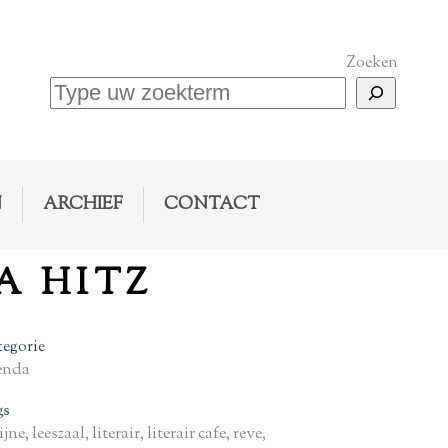
Zoeken
N
ARCHIEF
CONTACT
A HITZ
tegorie
enda
gs
jne, leeszaal, literair, literair cafe, reve,