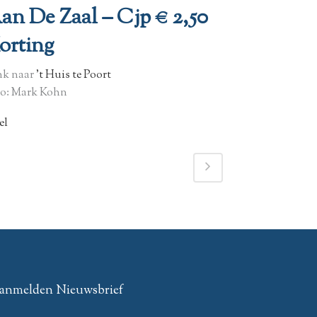
an De Zaal – Cjp € 2,50
orting
nk naar
’t Huis te Poort
to: Mark Kohn
el
anmelden Nieuwsbrief