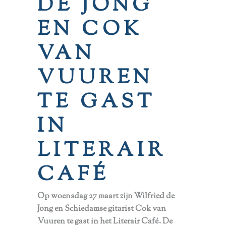
DE JONG
EN COK
VAN
VUUREN
TE GAST
IN
LITERAIR
CAFÉ
Op woensdag 27 maart zijn Wilfried de
Jong en Schiedamse gitarist Cok van
Vuuren te gast in het Literair Café. De