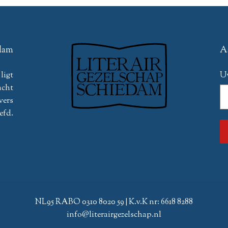
edam
A
ligt
U
acht
vers
efd.
NL95 RABO 0310 8020 59 | K.v.K nr: 6618 8288
info@literairgezelschap.nl