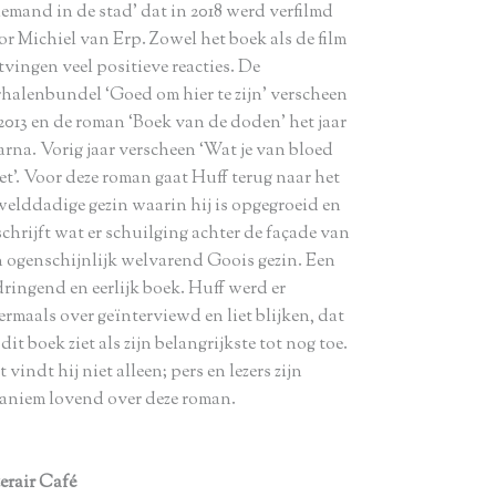
iemand in de stad’ dat in 2018 werd verfilmd
or Michiel van Erp. Zowel het boek als de film
tvingen veel positieve reacties. De
rhalenbundel ‘Goed om hier te zijn’ verscheen
 2013 en de roman ‘Boek van de doden’ het jaar
arna. Vorig jaar verscheen ‘Wat je van bloed
et’. Voor deze roman gaat Huff terug naar het
welddadige gezin waarin hij is opgegroeid en
chrijft wat er schuilging achter de façade van
n ogenschijnlijk welvarend Goois gezin. Een
dringend en eerlijk boek. Huff werd er
rmaals over geïnterviewd en liet blijken, dat
 dit boek ziet als zijn belangrijkste tot nog toe.
 vindt hij niet alleen; pers en lezers zijn
aniem lovend over deze roman.
terair Café