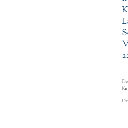
K
L
S
V
2
De
Ka
De