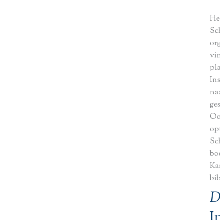
He
Sc
or
vi
pl
In
na
ge
Oo
opt
Sc
bo
Ka
bi
D
I