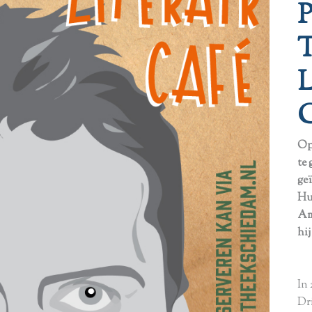
Op
te 
ge
Huf
Am
hi
In
Dr