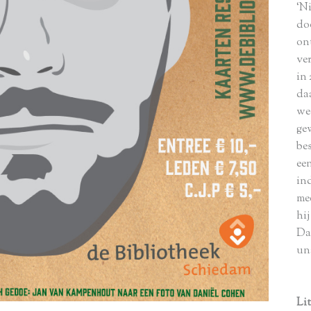
‘N
do
on
ve
in
da
we
ge
bes
ee
in
mee
hij
Dat
un
Li