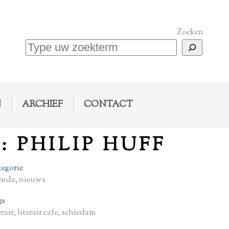
Zoeken
N
ARCHIEF
CONTACT
: PHILIP HUFF
tegorie
enda, nieuws
gs
erair, literair cafe, schiedam