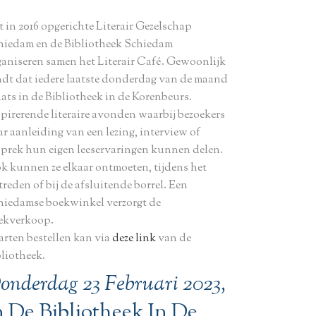
t in 2016 opgerichte Literair Gezelschap
hiedam en de Bibliotheek Schiedam
ganiseren samen het Literair Café. Gewoonlijk
ndt dat iedere laatste donderdag van de maand
aats in de Bibliotheek in de Korenbeurs.
spirerende literaire avonden waarbij bezoekers
ar aanleiding van een lezing, interview of
sprek hun eigen leeservaringen kunnen delen.
k kunnen ze elkaar ontmoeten, tijdens het
reden of bij de afsluitende borrel. Een
hiedamse boekwinkel verzorgt de
ekverkoop.
arten bestellen kan via
deze link
van de
bliotheek.
onderdag 23 Februari 2023,
n De Bibliotheek In De