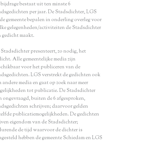
bijdrage bestaat uit ten minste 6
adsgedichten per jaar. De Stadsdichter, LGS
 de gemeente bepalen in onderling overleg voor
lke gelegenheden/activiteiten de Stadsdichter
n gedicht maakt.
 Stadsdichter presenteert, zo nodig, het
icht. Alle gemeentelijke media zijn
schikbaar voor het publiceren van de
adsgedichten. LGS verstrekt de gedichten ook
n andere media en gaat op zoek naar meer
gelijkheden tot publicatie. De Stadsdichter
n ongevraagd, buiten de 6 afgesproken,
adsgedichten schrijven; daarvoor gelden
zelfde publicatiemogelijkheden. De gedichten
ijven eigendom van de Stadsdichter;
durende de tijd waarvoor de dichter is
ngesteld hebben de gemeente Schiedam en LGS