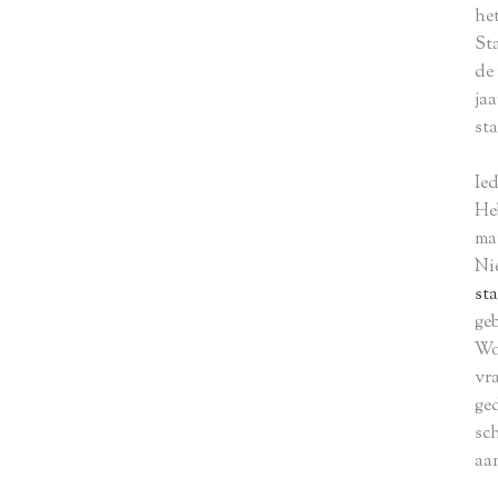
het
St
de
jaa
st
Ie
He
ma
Ni
st
ge
Wo
vra
ge
sc
aa