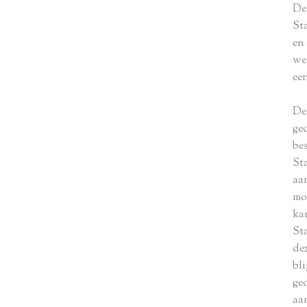
De 
St
en
we
ee
De
ged
be
St
aa
mo
ka
St
de
bl
ge
aa