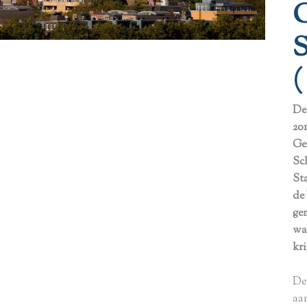
De
201
Ge
Sc
St
de
ge
wa
kri
De
aa