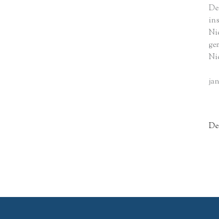
De 
ins
Ni
ge
Ni
jan
De