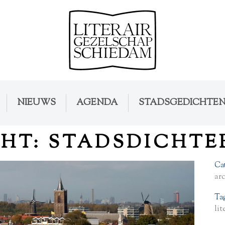
NIEUWS
AGENDA
STADSGEDICHTE
HT: STADSDICHTER
Ca
ar
Ta
lit