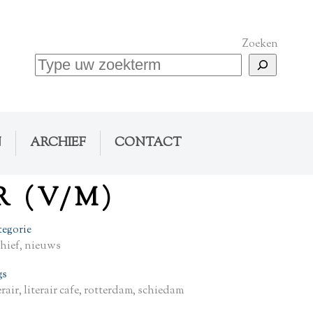
Zoeken
N
ARCHIEF
CONTACT
 (V/M)
tegorie
chief, nieuws
gs
erair, literair cafe, rotterdam, schiedam