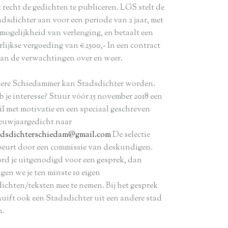
 recht de gedichten te publiceren. LGS stelt de
adsdichter aan voor een periode van 2 jaar, met
 mogelijkheid van verlenging, en betaalt een
rlijkse vergoeding van €2500,- In een contract
aan de verwachtingen over en weer.
dere Schiedammer kan Stadsdichter worden.
b je interesse? Stuur vóór 15 november 2018 een
il met motivatie en een speciaal geschreven
euwjaargedicht naar
adsdichterschiedam@gmail.com
De selectie
beurt door een commissie van deskundigen.
rd je uitgenodigd voor een gesprek, dan
gen we je ten minste 10 eigen
dichten/teksten mee te nemen. Bij het gesprek
huift ook een Stadsdichter uit een andere stad
n.