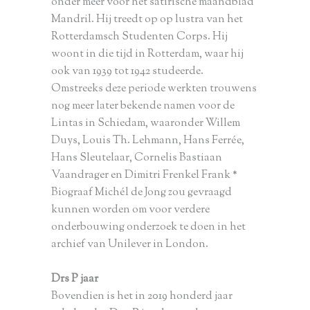
onder meer voor het satirische maandblad
Mandril. Hij treedt op op lustra van het
Rotterdamsch Studenten Corps. Hij
woont in die tijd in Rotterdam, waar hij
ook van 1939 tot 1942 studeerde.
Omstreeks deze periode werkten trouwens
nog meer later bekende namen voor de
Lintas in Schiedam, waaronder Willem
Duys, Louis Th. Lehmann, Hans Ferrée,
Hans Sleutelaar, Cornelis Bastiaan
Vaandrager en Dimitri Frenkel Frank *
Biograaf Michél de Jong zou gevraagd
kunnen worden om voor verdere
onderbouwing onderzoek te doen in het
archief van Unilever in London.
Drs P jaar
Bovendien is het in 2019 honderd jaar