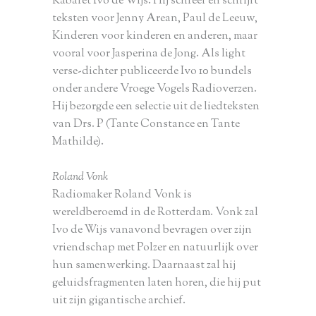
Kabaret Ivo de Wijs. Hij schreef en schrijft
teksten voor Jenny Arean, Paul de Leeuw,
Kinderen voor kinderen en anderen, maar
vooral voor Jasperina de Jong. Als light
verse-dichter publiceerde Ivo 10 bundels
onder andere Vroege Vogels Radioverzen.
Hij bezorgde een selectie uit de liedteksten
van Drs. P (Tante Constance en Tante
Mathilde).
Roland Vonk
Radiomaker Roland Vonk is
wereldberoemd in de Rotterdam. Vonk zal
Ivo de Wijs vanavond bevragen over zijn
vriendschap met Polzer en natuurlijk over
hun samenwerking. Daarnaast zal hij
geluidsfragmenten laten horen, die hij put
uit zijn gigantische archief.