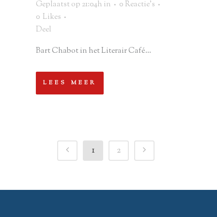
Geplaatst op 21:04h
in
0 Reactie's
0
Likes
Deel
Bart Chabot in het Literair Café...
LEES MEER
1
2