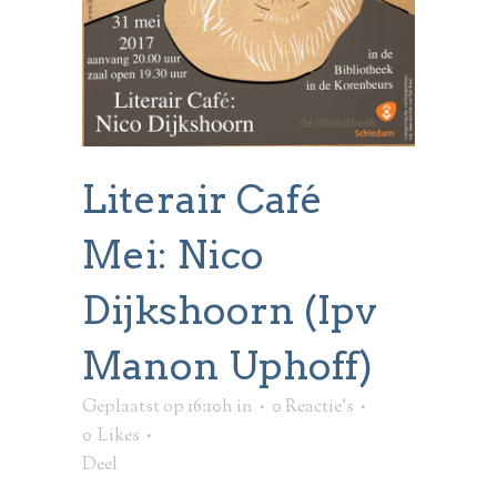
Literair Café
Mei: Nico
Dijkshoorn (ipv
Manon Uphoff)
Geplaatst op 16:10h
in
0 Reactie's
0
Likes
Deel