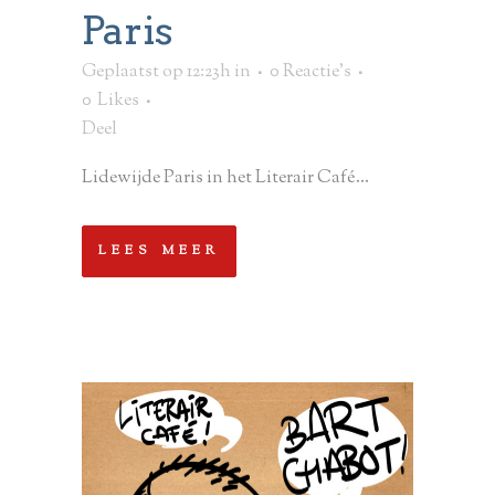
Paris
Geplaatst op 12:23h
in
0 Reactie's
0
Likes
Deel
Lidewijde Paris in het Literair Café...
LEES MEER