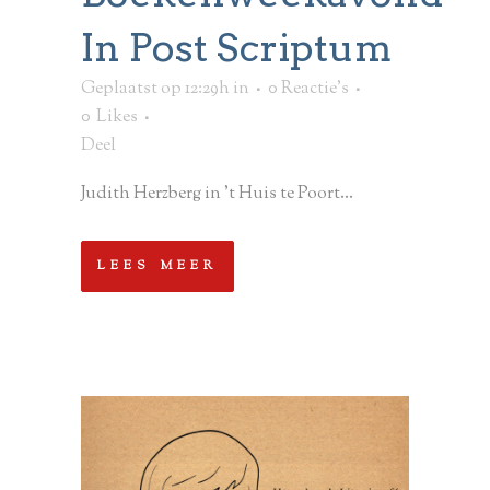
In Post Scriptum
Geplaatst op 12:29h
in
0 Reactie's
0
Likes
Deel
Judith Herzberg in 't Huis te Poort...
LEES MEER