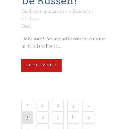
De Russen!
Geplaatst op 11:21h
in
0 Reactie's
0
Likes
Deel
De Russen! Een avond Russische cultuur
in 't Huis te Poort ...
LEES MEER
1
2
3
4
5
6
7
8
9