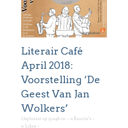
Literair Café
April 2018:
Voorstelling ‘De
Geest Van Jan
Wolkers’
Geplaatst op 13:04h
in
0 Reactie's
0
Likes