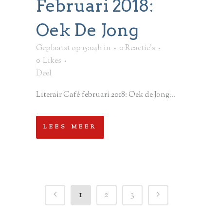
Februari 2018:
Oek De Jong
Geplaatst op 15:04h
in
0 Reactie's
0
Likes
Deel
Literair Café februari 2018: Oek de Jong...
LEES MEER
1
2
3