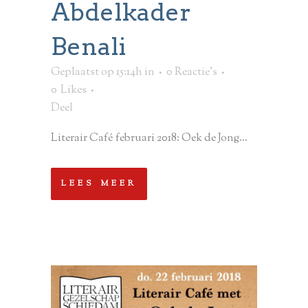
Abdelkader
Benali
Geplaatst op 15:14h
in
0 Reactie's
0
Likes
Deel
Literair Café februari 2018: Oek de Jong...
LEES MEER