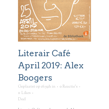
Literair Café
April 2019: Alex
Boogers
Geplaatst op 16:59h
in
0 Reactie's
0
Likes
Deel