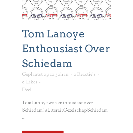
Tom Lanoye
Enthousiast Over
Schiedam
Geplaatst op 10:30h
in
0 Reactie's
0
Likes
Deel
Tom Lanoye was enthousiast over
Schiedam! #LiterairGezelschapSchiedam
...