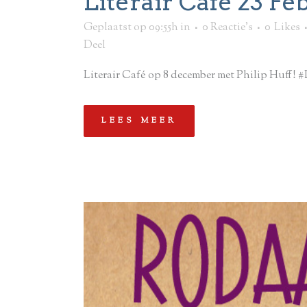
Literair Café 23 Fe
Geplaatst op 09:55h
in
0 Reactie's
0
Likes
Deel
Literair Café op 8 december met Philip Huff! #L
LEES MEER