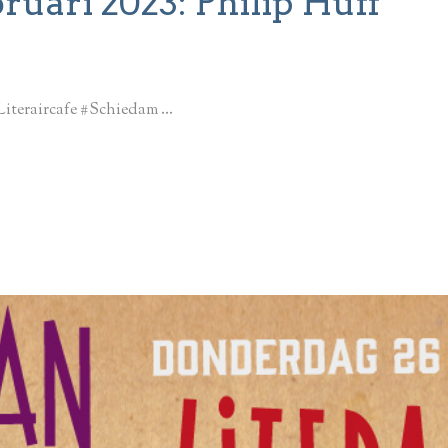
bruari 2023: Philip Huff
iteraircafe #Schiedam ...