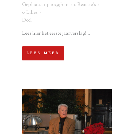
Geplaatst op 10:39h
in
0 Reactie's
0
Likes
Deel
Lees hier het eerste jaarverslag!...
LEES MEER