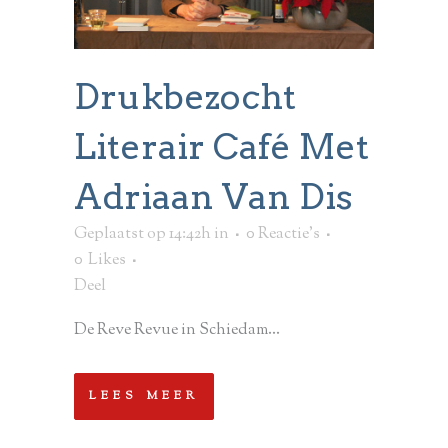
Drukbezocht
Literair Café Met
Adriaan Van Dis
Geplaatst op 14:42h
in
0 Reactie's
0
Likes
Deel
De Reve Revue in Schiedam...
LEES MEER