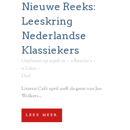
Nieuwe Reeks:
Leeskring
Nederlandse
Klassiekers
Geplaatst op 11:50h
in
0 Reactie's
0
Likes
Deel
Literair Café april 2018: de geest van Jan
Wolkers...
LEES MEER